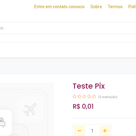
Entre em contato conosco
Sobre
Termos
Pol
ados
Frios e Queijos
Culinária Japonesa
Teste Pix
(0 avaliação)
R$
0,01