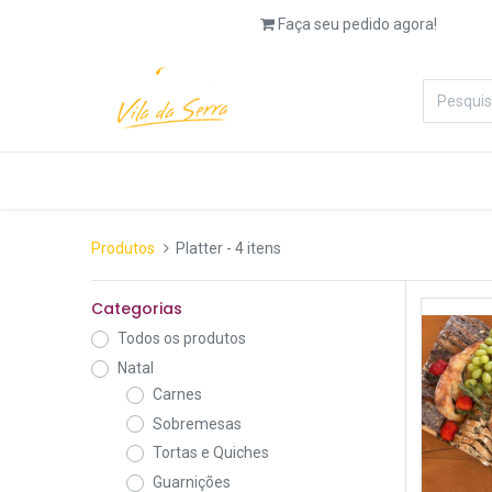
Faça seu pedido agora!
Categorias
Padaria
Salg
Produtos
Platter
- 4 itens
Categorias
Todos os produtos
Natal
Carnes
Sobremesas
Tortas e Quiches
Guarnições