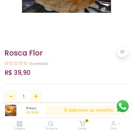
Rosca Flor
(0 avaliação)
R$
39,90
Preço:
Adicionar ao carrinho
R$
39,90
Adicionar ao carrinho
0
Categoria
Pesquisar
Carrinho
Conta