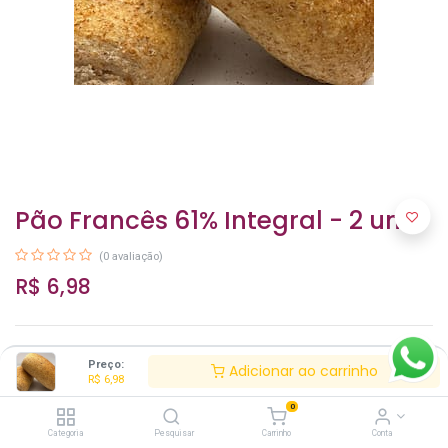
Pão Francês 61% Integral - 2 unid
(0 avaliação)
R$
6,98
Preço:
Adicionar ao carrinho
R$
6,98
0
Adicionar ao carrinho
Categoria
Pesquisar
Carrinho
Conta