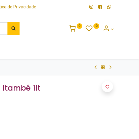
ítica de Privacidade
0
0
Bebidas
Platter
l Itambé 1lt