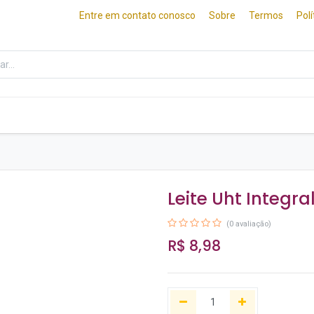
Entre em contato conosco
Sobre
Termos
Pol
ados
Frios e Queijos
Culinária Japonesa
Leite Uht Integra
(0 avaliação)
R$
8,98