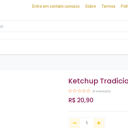
Entre em contato conosco
Sobre
Termos
Pol
ados
Frios e Queijos
Culinária Japonesa
Ketchup Tradicio
(0 avaliação)
R$
20,90