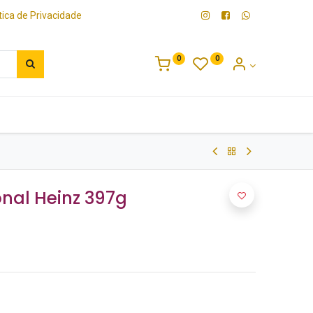
ítica de Privacidade
0
0
Bebidas
Platter
nal Heinz 397g