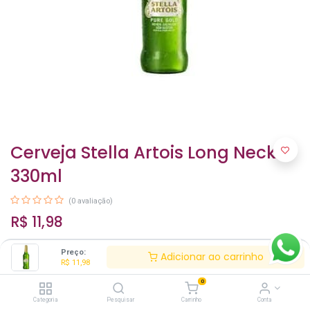
Cerveja Stella Artois Long Neck
330ml
(0 avaliação)
R$
11,98
Preço:
Adicionar ao carrinho
R$
11,98
0
Categoria
Pesquisar
Carrinho
Conta