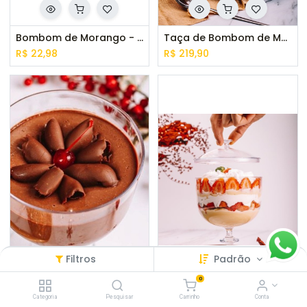
Bombom de Morango - 2 unid
Taça de Bombom de Morango
R$
22,98
R$
219,90
Filtros
Padrão
0
Taça de Mousse de Chocolate
Taça Merengue de Morango
Categoria
Pesquisar
Carrinho
Conta