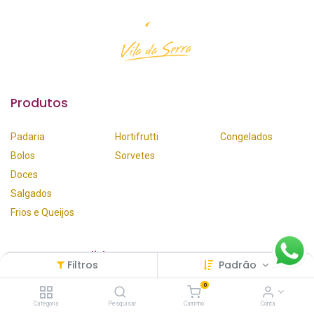
Produtos
Padaria
Hortifrutti
Congelados
Bolos
Sorvetes
Doces
Salgados
Frios e Queijos
Faça seu Pedido
Filtros
Padrão
0
WhatsApp​
Categoria
Pesquisar
Carrinho
Conta
Site