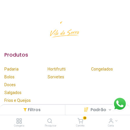
Produtos
Padaria
Hortifrutti
Congelados
Bolos
Sorvetes
Doces
Salgados
Frios e Queijos
Filtros
Padrão
Faça seu Pedido
0
Categoria
Pesquisar
Carrinho
Conta