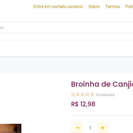
Entre em contato conosco
Sobre
Termos
Pol
ados
Frios e Queijos
Culinária Japonesa
Broinha de Canji
(0 avaliação)
R$
12,98