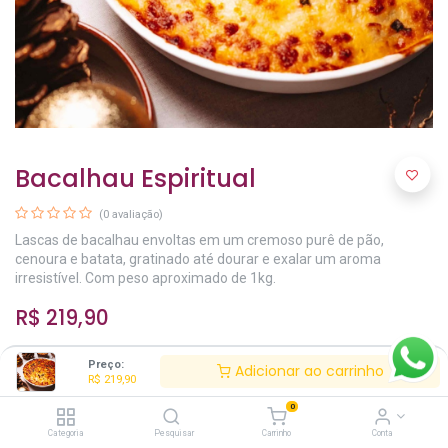
Bacalhau Espiritual
(0 avaliação)
Lascas de bacalhau envoltas em um cremoso purê de pão,
cenoura e batata, gratinado até dourar e exalar um aroma
irresistível. Com peso aproximado de 1kg.
R$
219,90
Preço:
Adicionar ao carrinho
R$
219,90
0
Categoria
Pesquisar
Carrinho
Conta