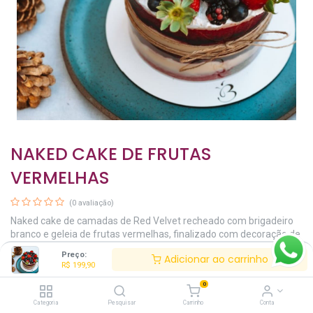
NAKED CAKE DE FRUTAS
VERMELHAS
(0 avaliação)
Naked cake de camadas de Red Velvet recheado com brigadeiro
branco e geleia de frutas vermelhas, finalizado com decoração de
frutas frescas. Aproximadamente 1,5kg, serve até 10 pessoas.
Preço:
Adicionar ao carrinho
R$
199,90
Este produto não está disponível.
0
Categoria
Pesquisar
Carrinho
Conta